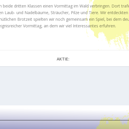
n beide dritten Klassen einen Vormittag im Wald verbringen. Dort traf
nen Laub- und Nadelbäume, Sträucher, Pilze und Tiere. Wir entdeckte
ütlichen Brotzeit spielten wir noch gemeinsam ein Spiel, bei dem deut
eignisreicher Vormittag, an dem wir viel Interessantes erfuhren.
AKTIE: