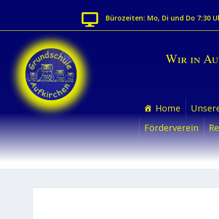

Bürozeiten: Mo, Di und Do 7:30 U
Wir in A
Home
Unsere
Förderverein
Re