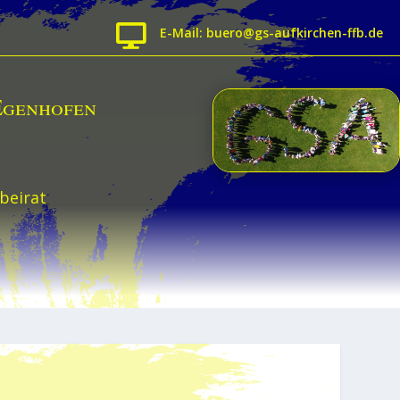

E-Mail: buero@gs-aufkirchen-ffb.de
Egenhofen
beirat