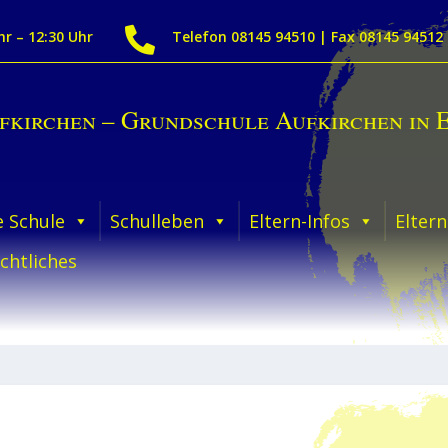

hr – 12:30 Uhr
Telefon 08145 94510 | Fax 08145 94512
ufkirchen – Grundschule Aufkirchen in 
 Schule
Schulleben
Eltern-Infos
Eltern
chtliches