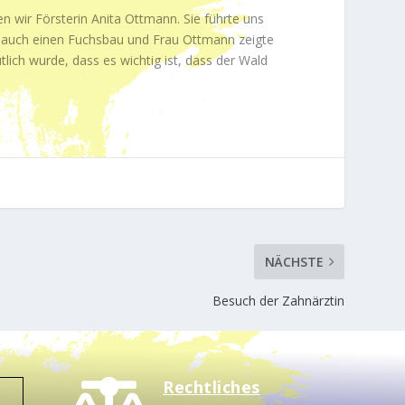
en wir Försterin Anita Ottmann. Sie führte uns
n auch einen Fuchsbau und Frau Ottmann zeigte
lich wurde, dass es wichtig ist, dass der Wald
NÄCHSTE
Besuch der Zahnärztin
Rechtliches