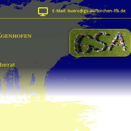

E-Mail: buero@gs-aufkirchen-ffb.de
Egenhofen
beirat