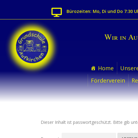

Bürozeiten: Mo, Di und Do 7:30 U
Wir in A
Home
Unsere
Förderverein
Re
Dieser Inhalt ist passwortgeschützt. Bitte gib u