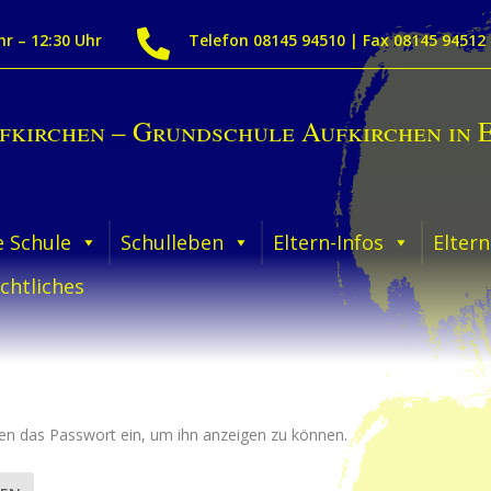

hr – 12:30 Uhr
Telefon 08145 94510 | Fax 08145 94512
ufkirchen – Grundschule Aufkirchen in 
 Schule
Schulleben
Eltern-Infos
Eltern
chtliches
nten das Passwort ein, um ihn anzeigen zu können.