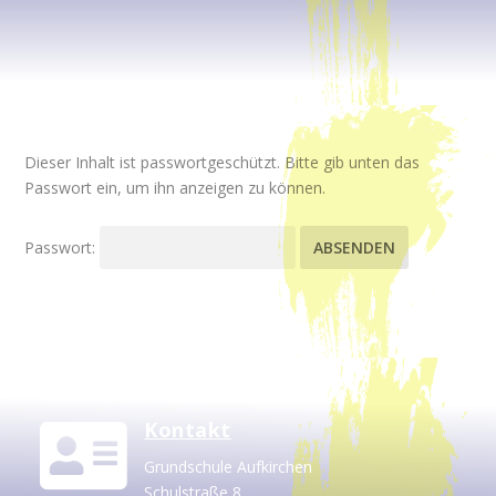
Dieser Inhalt ist passwortgeschützt. Bitte gib unten das
Passwort ein, um ihn anzeigen zu können.
Passwort:
Kontakt

Grundschule Aufkirchen
Schulstraße 8