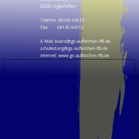
82281 Egenhofen
Telefon: 08145-94510
Fax: 08145-94512
E-Mail:
buero@gs-aufkirchen-ffb.de
schulleitung@gs-aufkirchen-ffb.de
Internet: www.gs-aufkirchen-ffb.de