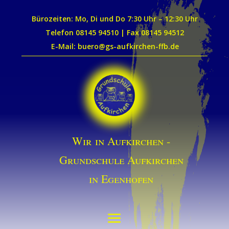
Bürozeiten: Mo, Di und Do 7:30 Uhr – 12:30 Uhr
Telefon 08145 94510 | Fax 08145 94512
E-Mail: buero@gs-aufkirchen-ffb.de
Wir in Aufkirchen -
Grundschule Aufkirchen
in Egenhofen